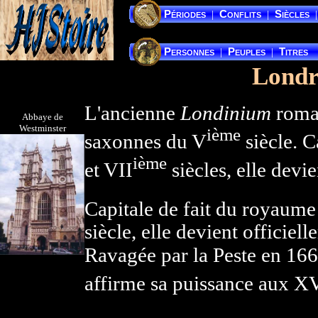
Périodes
Conflits
Siècles
|
|
|
Personnes
Peuples
Titres
|
|
Londr
L'ancienne
Londinium
romai
Abbaye de
Westminster
ième
saxonnes du V
siècle. 
ième
et VII
siècles, elle devi
Capitale de fait du royaum
siècle, elle devient officiel
Ravagée par la Peste en 166
affirme sa puissance aux X