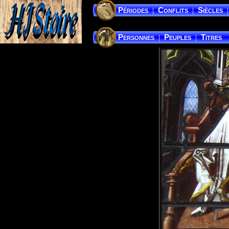
Périodes
Conflits
Siècles
|
|
|
Personnes
Peuples
Titres
|
|