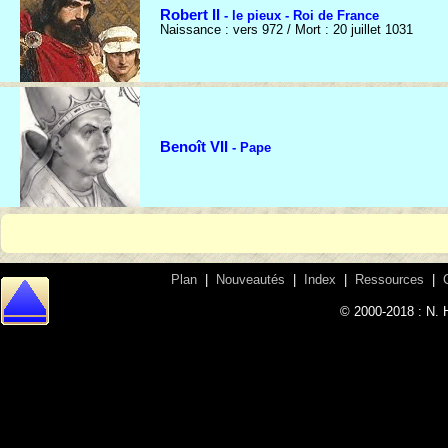
Robert II
- le pieux - Roi de France
Naissance : vers 972 / Mort : 20 juillet 1031
Benoît VII
- Pape
Plan
|
Nouveautés
|
Index
|
Ressources
|
© 2000-2018 : N. 