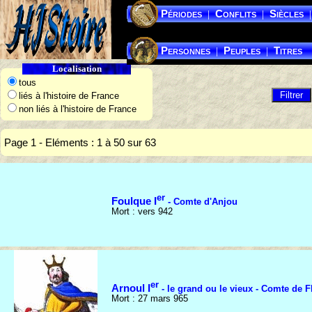
Périodes
Conflits
Siècles
|
|
|
Personnes
Peuples
Titres
|
|
Localisation
tous
liés à l'histoire de France
non liés à l'histoire de France
Page 1 - Eléments : 1 à 50 sur 63
er
Foulque I
- Comte d'Anjou
Mort : vers 942
er
Arnoul I
- le grand ou le vieux - Comte de F
Mort : 27 mars 965