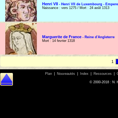
Henri VII
- Henri VII de Luxembourg - Empere
Naissance : vers 1275 / Mort : 24 août 1313
Marguerite de France
- Reine d'Angleterre
Mort : 14 fevrier 1318
1
Plan
|
Nouveautés
|
Index
|
Ressources
|
© 2000-2018 : N. 