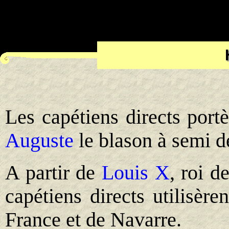
Les capétiens directs port
Auguste
le blason à semi de
A partir de
Louis X
, roi d
capétiens directs utilisèr
France et de Navarre.