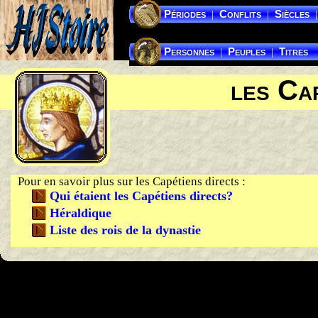
Périodes
Conflits
Siècles
|
|
|
Personnes
Peuples
Titres
|
|
les Cap
Pour en savoir plus sur les Capétiens directs :
Qui étaient les Capétiens directs?
Héraldique
Liste des rois de la dynastie