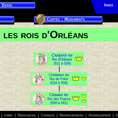
Index
Dates
Cartes
Monuments
|
les rois d'Orléans
Clodomir Ier
Roi d'Orléans
(511 à 524)
Childebert Ier
Roi de Paris
(524 à 558)
Clotaire Ier
Roi des Francs
(558 à 561)
|
Index
|
Ressources
|
Contacts
|
Remerciements
|
Avertissement
|
D