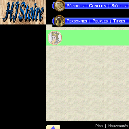
Périodes
Conflits
Siècles
|
|
|
Personnes
Peuples
Titres
|
|
Plan
|
Nouveautés