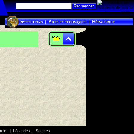
Institutions
Arts et techniques
Héraldique
|
|
roits
|
Légendes
|
Sources