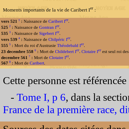
er
Moments importants de la vie de Caribert I
:
er
1
vers 521
:
Naissance de
Caribert I
.
er
2
525
:
Naissance de
Gontran I
.
er
3
535
:
Naissance de
Sigebert I
.
er
4
vers 539
:
Naissance de
Chilpéric I
.
er
5
555
:
Mort du roi d'Austrasie
Théodebald I
.
er
er
6
23 decembre 558
:
Mort de
Childebert I
.
Clotaire I
est seul roi des
er
7
decembre 561
:
Mort de
Clotaire I
.
8
567
:
Mort de
Caribert
.
Cette personne est référencée 
-
Tome I, p 6
, dans la secti
France de la première race, d