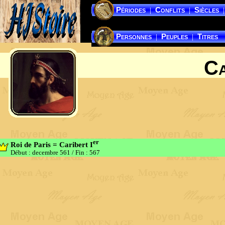
Périodes
Conflits
Siècles
|
|
|
Personnes
Peuples
Titres
|
|
Ca
er
Roi de Paris = Caribert I
Début : decembre 561
/
Fin : 567