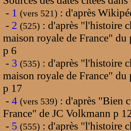
Sources des dates citées dans 
-
1
: d'après Wikip
(vers 521)
-
2
: d'après "l'histoire
(525)
maison royale de France" du 
p 6
-
3
: d'après "l'histoire
(535)
maison royale de France" du 
p 17
-
4
: d'après "Bien c
(vers 539)
France" de JC Volkmann p 1
-
5
: d'après "l'histoire
(555)