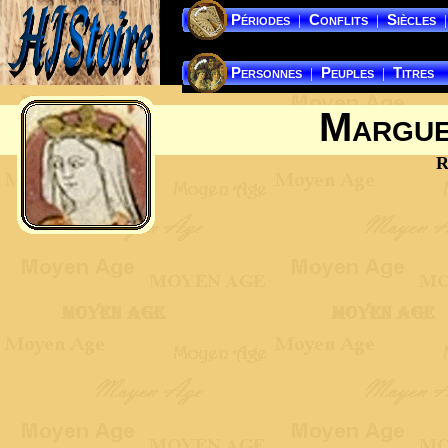
Périodes
Conflits
Siècles
|
|
|
Personnes
Peuples
Titres
|
|
Margue
R