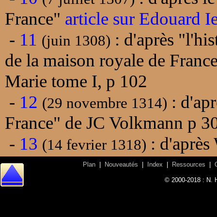
France"
article sur Edouard I
-
11
: d'après "l'h
(juin 1308)
de la maison royale de Franc
Marie tome I, p 102
-
12
: d'apr
(29 novembre 1314)
France" de JC Volkmann p 3
-
13
: d'après
(14 fevrier 1318)
Plan
|
Nouveautés
|
Index
|
Ressources
|
© 2000-2018 : N. 