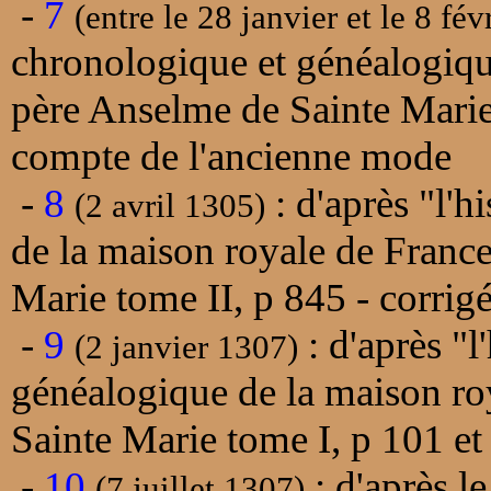
-
7
(entre le 28 janvier et le 8 fé
chronologique et généalogiqu
père Anselme de Sainte Marie 
compte de l'ancienne mode
-
8
: d'après "l'h
(2 avril 1305)
de la maison royale de Franc
Marie tome II, p 845 - corrig
-
9
: d'après "l
(2 janvier 1307)
généalogique de la maison ro
Sainte Marie tome I, p 101 et
-
10
: d'après le
(7 juillet 1307)