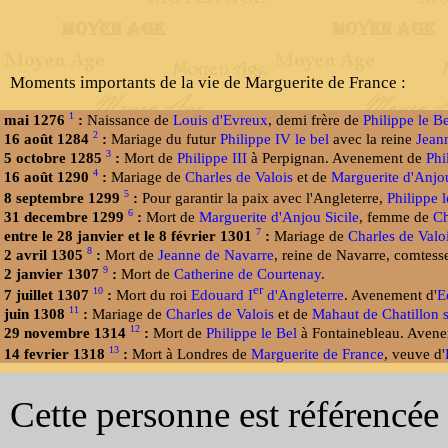
Moments importants de la vie de Marguerite de France :
1
mai 1276
:
Naissance de
Louis d'Evreux
, demi frère de
Philippe le Be
2
16 août 1284
:
Mariage du futur
Philippe IV le bel
avec la reine
Jean
3
5 octobre 1285
:
Mort de
Philippe III
à Perpignan. Avenement de
Phi
4
16 août 1290
:
Mariage de
Charles de Valois
et de
Marguerite d'Anjou
5
8 septembre 1299
:
Pour garantir la paix avec l'Angleterre,
Philippe l
6
31 decembre 1299
:
Mort de
Marguerite d'Anjou Sicile
, femme de
Ch
7
entre le 28 janvier et le 8 février 1301
:
Mariage de
Charles de Valo
8
2 avril 1305
:
Mort de
Jeanne de Navarre
, reine de Navarre, comte
9
2 janvier 1307
:
Mort de
Catherine de Courtenay
.
er
10
7 juillet 1307
:
Mort du roi
Edouard I
d'Angleterre
. Avenement d'
E
11
juin 1308
:
Mariage de
Charles de Valois
et de
Mahaut de Chatillon 
12
29 novembre 1314
:
Mort de
Philippe le Bel
à Fontainebleau. Aven
13
14 fevrier 1318
:
Mort à Londres de
Marguerite de France
, veuve d'
Cette personne est référencée 