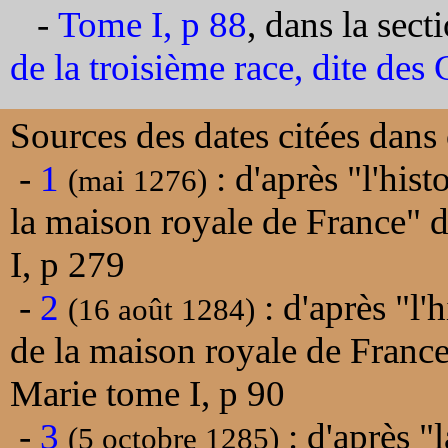
-
Tome I, p 88
, dans la sect
de la troisième race, dite des
Sources des dates citées dans 
-
1
: d'après "l'his
(mai 1276)
la maison royale de France" 
I, p 279
-
2
: d'après "l'
(16 août 1284)
de la maison royale de Franc
Marie tome I, p 90
-
3
: d'après "
(5 octobre 1285)