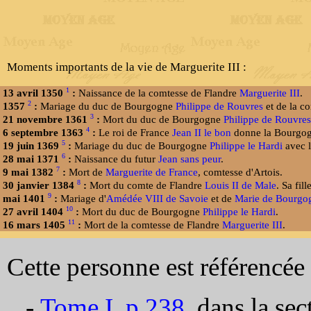
Moments importants de la vie de Marguerite III :
1
13 avril 1350
:
Naissance de la comtesse de Flandre
Marguerite III
.
2
1357
:
Mariage du duc de Bourgogne
Philippe de Rouvres
et de la c
3
21 novembre 1361
:
Mort du duc de Bourgogne
Philippe de Rouvres
4
6 septembre 1363
:
Le roi de France
Jean II le bon
donne la Bourgogn
5
19 juin 1369
:
Mariage du duc de Bourgogne
Philippe le Hardi
avec l
6
28 mai 1371
:
Naissance du futur
Jean sans peur
.
7
9 mai 1382
:
Mort de
Marguerite de France
, comtesse d'Artois.
8
30 janvier 1384
:
Mort du comte de Flandre
Louis II de Male
. Sa fill
9
mai 1401
:
Mariage d'
Amédée VIII de Savoie
et de
Marie de Bourgo
10
27 avril 1404
:
Mort du duc de Bourgogne
Philippe le Hardi
.
11
16 mars 1405
:
Mort de la comtesse de Flandre
Marguerite III
.
Cette personne est référencée 
-
Tome I, p 238
, dans la se