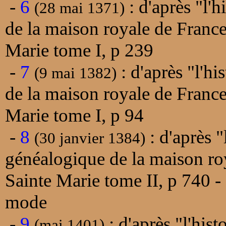
-
6
: d'après "l'
(28 mai 1371)
de la maison royale de Franc
Marie tome I, p 239
-
7
: d'après "l'h
(9 mai 1382)
de la maison royale de Franc
Marie tome I, p 94
-
8
: d'après "
(30 janvier 1384)
généalogique de la maison ro
Sainte Marie tome II, p 740 -
mode
-
9
: d'après "l'his
(mai 1401)