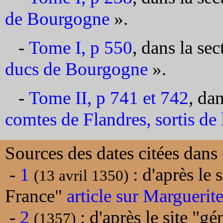
de Bourgogne
».
-
Tome I, p 550
, dans la se
ducs de Bourgogne
».
-
Tome II, p 741 et 742
, da
comtes de Flandres, sortis d
Sources des dates citées dans 
-
1
: d'après le 
(13 avril 1350)
France"
article sur Marguerite
-
2
: d'après le site "g
(1357)