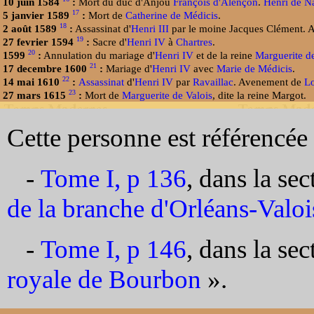
10 juin 1584
:
Mort du duc d'Anjou
François d'Alençon
.
Henri de N
17
5 janvier 1589
:
Mort de
Catherine de Médicis
.
18
2 août 1589
:
Assassinat d'
Henri III
par le moine Jacques Clément. 
19
27 fevrier 1594
:
Sacre d'
Henri IV
à
Chartres
.
20
1599
:
Annulation du mariage d'
Henri IV
et de la reine
Marguerite de
21
17 decembre 1600
:
Mariage d'
Henri IV
avec
Marie de Médicis
.
22
14 mai 1610
:
Assassinat
d'
Henri IV
par
Ravaillac
. Avenement de
Lo
23
27 mars 1615
:
Mort de
Marguerite de Valois
, dite la reine Margot.
Cette personne est référencée 
-
Tome I, p 136
, dans la se
de la branche d'Orléans-Valoi
-
Tome I, p 146
, dans la se
royale de Bourbon
».