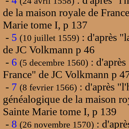
-
4
: d'après "l
(24 avril 1558)
de la maison royale de Franc
Marie tome I, p 137
-
5
: d'après "l
(10 juillet 1559)
de JC Volkmann p 46
-
6
: d'après 
(5 decembre 1560)
France" de JC Volkmann p 4
-
7
: d'après "l
(8 fevrier 1566)
généalogique de la maison ro
Sainte Marie tome I, p 139
-
8
: d'aprè
(26 novembre 1570)