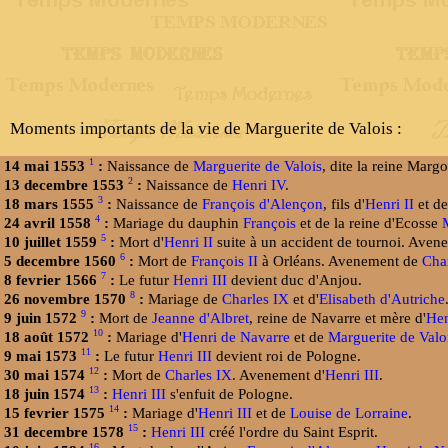
Moments importants de la vie de Marguerite de Valois :
1
14 mai 1553
:
Naissance de
Marguerite de Valois
, dite la reine Margo
2
13 decembre 1553
:
Naissance de
Henri IV
.
3
18 mars 1555
:
Naissance de
François d'Alençon
, fils d'
Henri II
et d
4
24 avril 1558
:
Mariage du dauphin
François
et de la reine d'Ecosse
5
10 juillet 1559
:
Mort d'
Henri II
suite à un accident de tournoi. Ave
6
5 decembre 1560
:
Mort de
François II
à Orléans. Avenement de
Cha
7
8 fevrier 1566
:
Le futur
Henri III
devient duc d'Anjou.
8
26 novembre 1570
:
Mariage de
Charles IX
et d'
Elisabeth d'Autriche
9
9 juin 1572
:
Mort de
Jeanne d'Albret
, reine de Navarre et mère d'
Hen
10
18 août 1572
:
Mariage d'
Henri de Navarre
et de
Marguerite de Valo
11
9 mai 1573
:
Le futur
Henri III
devient roi de Pologne.
12
30 mai 1574
:
Mort de
Charles IX
. Avenement d'
Henri III
.
13
18 juin 1574
:
Henri III
s'enfuit de Pologne.
14
15 fevrier 1575
:
Mariage d'
Henri III
et de
Louise de Lorraine
.
15
31 decembre 1578
:
Henri III
créé l'ordre du Saint Esprit.
16