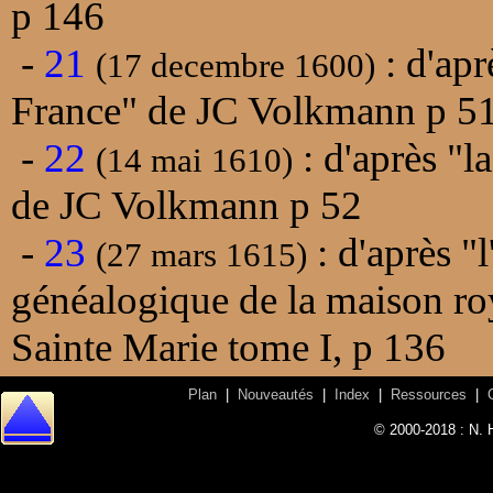
p 146
-
21
: d'apr
(17 decembre 1600)
France" de JC Volkmann p 5
-
22
: d'après "l
(14 mai 1610)
de JC Volkmann p 52
-
23
: d'après "
(27 mars 1615)
généalogique de la maison ro
Sainte Marie tome I, p 136
Plan
|
Nouveautés
|
Index
|
Ressources
|
© 2000-2018 : N. 