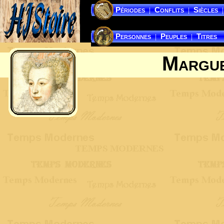
Périodes
Conflits
Siècles
|
|
|
Personnes
Peuples
Titres
|
|
Margue