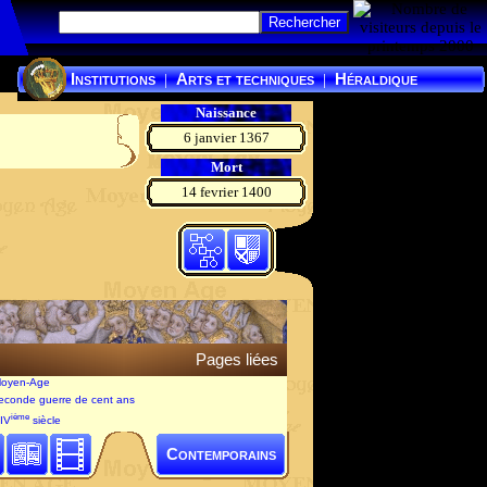
Institutions
Arts et techniques
Héraldique
|
|
Naissance
6 janvier 1367
Mort
14 fevrier 1400
Pages liées
Moyen-Age
seconde guerre de cent ans
ième
XIV
siècle
Contemporains