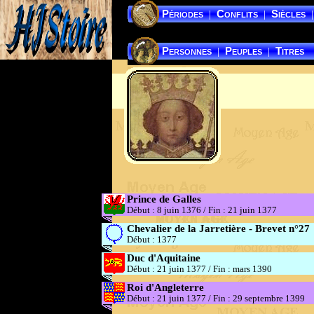
Périodes
Conflits
Siècles
|
|
|
Personnes
Peuples
Titres
|
|
Prince de Galles
Début : 8 juin 1376
/
Fin : 21 juin 1377
Chevalier de la Jarretière - Brevet n°27
Début : 1377
Duc d'Aquitaine
Début : 21 juin 1377
/
Fin : mars 1390
Roi d'Angleterre
Début : 21 juin 1377
/
Fin : 29 septembre 1399