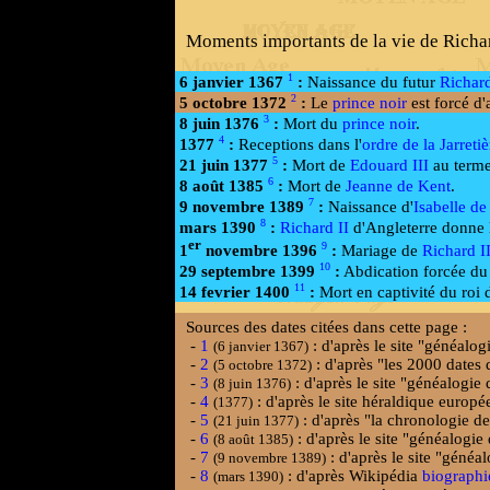
Moments importants de la vie de Richar
1
6 janvier 1367
:
Naissance du futur
Richard
2
5 octobre 1372
:
Le
prince noir
est forcé d'
3
8 juin 1376
:
Mort du
prince noir
.
4
1377
:
Receptions dans l'
ordre de la Jarretiè
5
21 juin 1377
:
Mort de
Edouard III
au terme
6
8 août 1385
:
Mort de
Jeanne de Kent
.
7
9 novembre 1389
:
Naissance d'
Isabelle de
8
mars 1390
:
Richard II
d'Angleterre donne 
er
9
1
novembre 1396
:
Mariage de
Richard I
10
29 septembre 1399
:
Abdication forcée du
11
14 fevrier 1400
:
Mort en captivité du roi 
Sources des dates citées dans cette page :
-
1
: d'après le site "généalog
(6 janvier 1367)
-
2
: d'après "les 2000 dates q
(5 octobre 1372)
-
3
: d'après le site "généalogie
(8 juin 1376)
-
4
: d'après le site héraldique europ
(1377)
-
5
: d'après "la chronologie d
(21 juin 1377)
-
6
: d'après le site "généalogie
(8 août 1385)
-
7
: d'après le site "généa
(9 novembre 1389)
-
8
: d'après Wikipédia
biographi
(mars 1390)