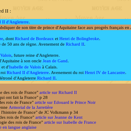
d II :
 II d'Angleterre
.
abdiquer de son titre de prince d'Aquitaine face aux progrès français en
re
, dont
Richard de Bordeaux
et
Henri de Bolingbroke
.
 de 50 ans de règne. Avenement de
Richard II
.
 Valois
, future reine d'Angleterre.
l'Aquitaine à son oncle
Jean de Gand
.
I
et d'
Isabelle de Valois
à Calais.
 roi
Richard II d'Angleterre
. Avenement du roi
Henri IV de Lancastre
.
détroné d'Angleterre
Richard II
.
ie des rois de France"
article sur Richard II
ui ont fait la France" p 28
 des rois de France"
article sur Edouard le Prince Noir
éenne
Armorial de la Jarretière
e l'histoire de France" de JC Volkmann p 34
 des rois de France"
article sur Jeanne de Kent
logie des rois de France"
article sur Isabelle de France
e en langue anglaise