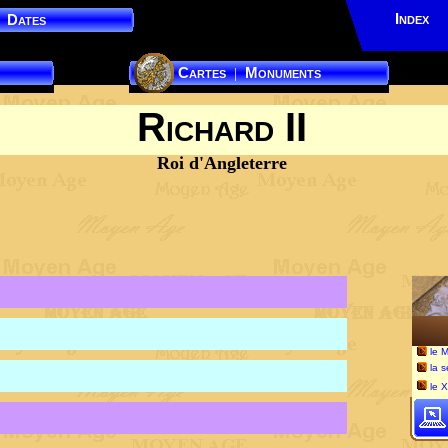
Index
Dates
Cartes
Monuments
|
Richard II
Roi d'Angleterre
le 
la 
le 