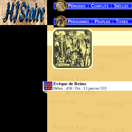
Périodes
Conflits
Siècles
|
|
|
Personnes
Peuples
Titres
|
|
Evêque de Reims
Début : 459
/
Fin : 13 janvier 533