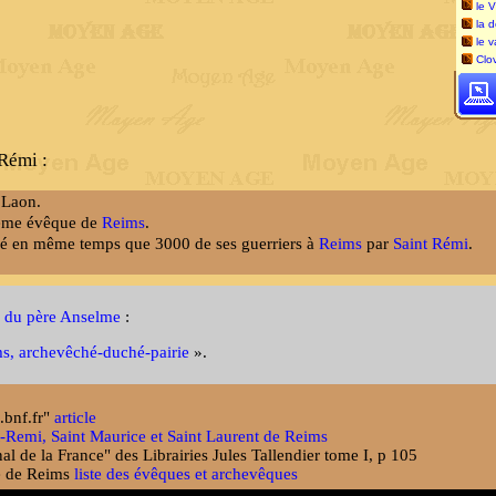
le V
la 
le 
Clo
Rémi :
 Laon.
ième évêque de
Reims
.
sé en même temps que 3000 de ses guerriers à
Reims
par
Saint Rémi
.
 du père Anselme
:
ms, archevêché-duché-pairie
».
a.bnf.fr"
article
int-Remi, Saint Maurice et Saint Laurent de Reims
nal de la France" des Librairies Jules Tallendier tome I, p 105
se de Reims
liste des évêques et archevêques