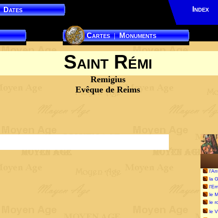
Index
Dates
Cartes
Monuments
|
Saint Rémi
Remigius
Evêque de Reims
l'An
la 
l'E
le 
le 
le V