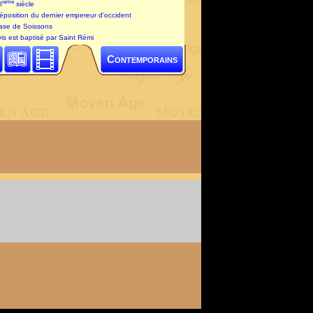
ième
I
siècle
déposition du dernier empereur d'occident
vase de Soissons
vis est baptisé par Saint Rémi
Contemporains