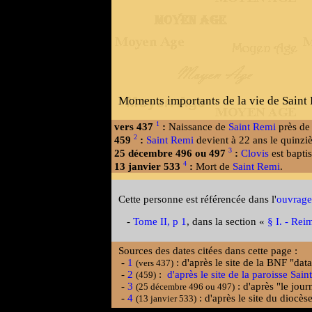
Moments importants de la vie de Saint 
1
vers 437
:
Naissance de
Saint Remi
près de
2
459
:
Saint Remi
devient à 22 ans le quinz
3
25 décembre 496 ou 497
:
Clovis
est bapti
4
13 janvier 533
:
Mort de
Saint Remi
.
Cette personne est référencée dans l'
ouvrage
-
Tome II, p 1
, dans la section «
§ I. - Rei
Sources des dates citées dans cette page :
-
1
: d'après le site de la BNF "dat
(vers 437)
-
2
:
d'après le site de la paroisse Sa
(459)
-
3
: d'après "le jour
(25 décembre 496 ou 497)
-
4
: d'après le site du diocè
(13 janvier 533)