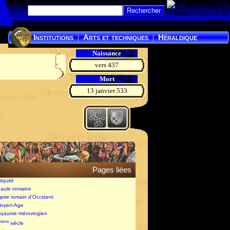
Institutions
Arts et techniques
Héraldique
|
|
Naissance
vers 437
Mort
13 janvier 533
Pages liées
tiquité
Gaule romaine
mpire romain d'Occident
Moyen-Age
royaume mérovingien
ième
siècle