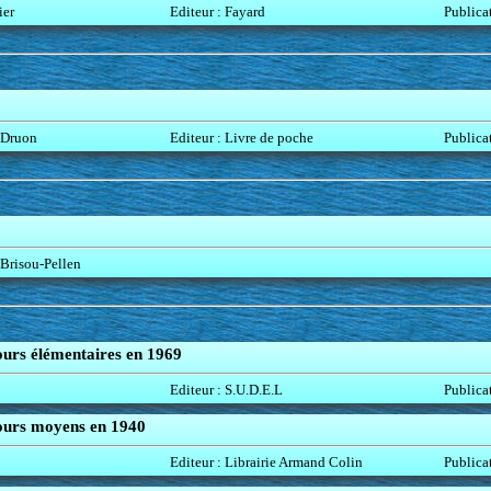
ier
Editeur : Fayard
Publica
 Druon
Editeur : Livre de poche
Publica
Brisou-Pellen
ours élémentaires en 1969
Editeur : S.U.D.E.L
Publica
cours moyens en 1940
Editeur : Librairie Armand Colin
Publica