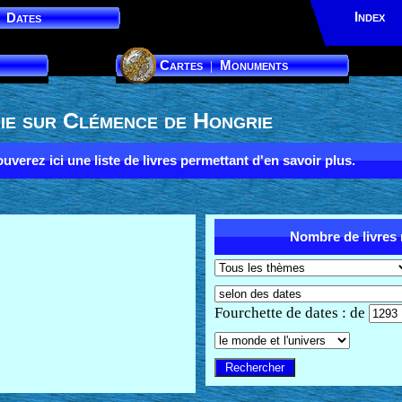
Index
Dates
Cartes
Monuments
|
ie sur Clémence de Hongrie
uverez ici une liste de livres permettant d'en savoir plus.
Nombre de livres r
Fourchette de dates : de