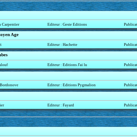
h Carpentier
Editeur : Geste Editions
Publica
Moyen Age
i
Editeur : Hachette
Publica
abes
alouf
Editeur : Editions J'ai lu
Publica
 Bordonove
Editeur : Editions Pygmalion
Publica
ier
Editeur : Fayard
Publica