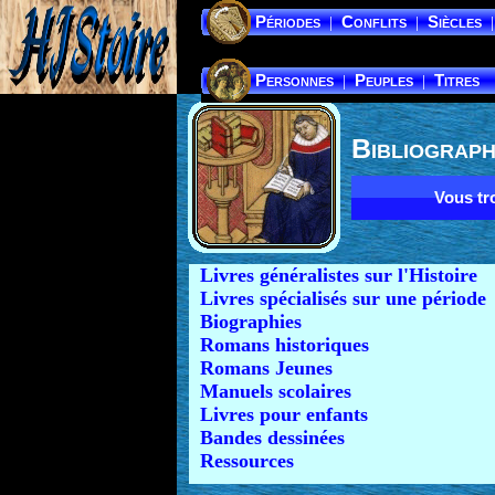
Périodes
Conflits
Siècles
|
|
|
Personnes
Peuples
Titres
|
|
Bibliograph
Vous tro
Livres généralistes sur l'Histoire
Livres spécialisés sur une période
Biographies
Romans historiques
Romans Jeunes
Manuels scolaires
Livres pour enfants
Bandes dessinées
Ressources