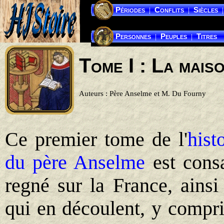
Périodes
Conflits
Siècles
|
|
|
Personnes
Peuples
Titres
|
|
Tome I : La mais
Auteurs : Père Anselme et M. Du Fourny
Ce premier tome de l'
hist
du père Anselme
est consa
regné sur la France, ainsi
qui en découlent, y compri