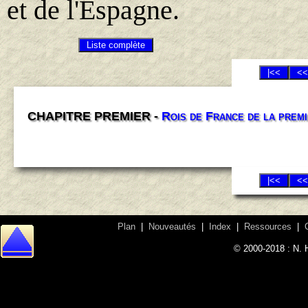
et de l'Espagne.
CHAPITRE PREMIER -
Rois de France de la premi
Plan
|
Nouveautés
|
Index
|
Ressources
|
© 2000-2018 : N. 