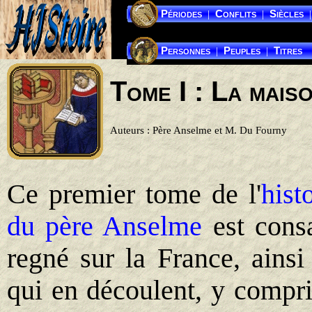
Périodes
Conflits
Siècles
|
|
|
Personnes
Peuples
Titres
|
|
Tome I : La mais
Auteurs : Père Anselme et M. Du Fourny
Ce premier tome de l'
hist
du père Anselme
est consa
regné sur la France, ainsi
qui en découlent, y compri