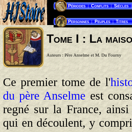
Périodes
Conflits
Siècles
|
|
|
Personnes
Peuples
Titres
|
|
Tome I : La mais
Auteurs : Père Anselme et M. Du Fourny
Ce premier tome de l'
hist
du père Anselme
est consa
regné sur la France, ainsi
qui en découlent, y compri