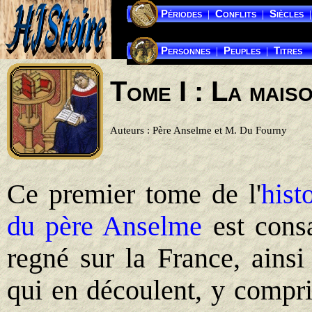
Périodes
Conflits
Siècles
|
|
|
Personnes
Peuples
Titres
|
|
Tome I : La mais
Auteurs : Père Anselme et M. Du Fourny
Ce premier tome de l'
hist
du père Anselme
est consa
regné sur la France, ainsi
qui en découlent, y compri