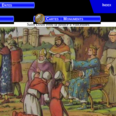
Index
Dates
Cartes
Monuments
|
Saint Louis rend la justice à Vincennes