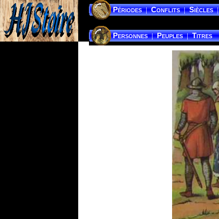
Périodes
Conflits
Siècles
|
|
|
Personnes
Peuples
Titres
|
|