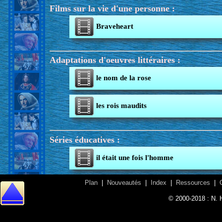
Films sur la vie d'une personne :
Braveheart
Adaptations d'oeuvres littéraires :
le nom de la rose
les rois maudits
Séries éducatives :
il était une fois l'homme
Plan
|
Nouveautés
|
Index
|
Ressources
|
© 2000-2018 : N. 