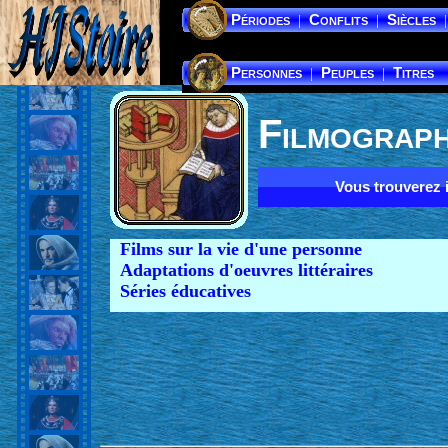
Périodes
Conflits
Siècles
|
|
|
Personnes
Peuples
Titres
|
|
Filmograph
Vous trouverez ic
Films sur la vie d'une personne
Adaptations d'oeuvres littéraires
Séries éducatives