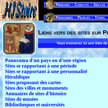
Périodes
Conflits
Siècles
|
|
|
Personnes
Peuples
Titres
|
|
Liens vers des sites sur Ph
Vous trouverez ici une liste de
Panorama d'un pays ou d'une région
Sites se rapportant à une période
Sites se rapportant à une personnalité
Héraldique
Sites proposant des cartes
Sites des villes et monuments
Annuaires de sites d'histoire
Sites de musées
Bibliothèques et universités