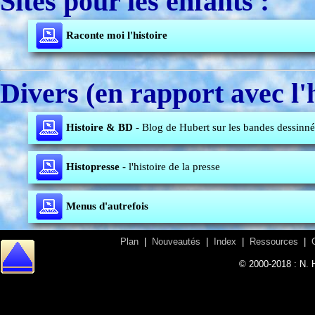
Sites pour les enfants :
Raconte moi l'histoire
Divers (en rapport avec l'h
Histoire & BD
- Blog de Hubert sur les bandes dessinné
Histopresse
- l'histoire de la presse
Menus d'autrefois
Plan
|
Nouveautés
|
Index
|
Ressources
|
© 2000-2018 : N. 