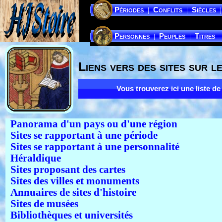
Périodes
Conflits
Siècles
|
|
|
Personnes
Peuples
Titres
|
|
Liens vers des sites sur l
Vous trouverez ici une liste de
Panorama d'un pays ou d'une région
Sites se rapportant à une période
Sites se rapportant à une personnalité
Héraldique
Sites proposant des cartes
Sites des villes et monuments
Annuaires de sites d'histoire
Sites de musées
Bibliothèques et universités