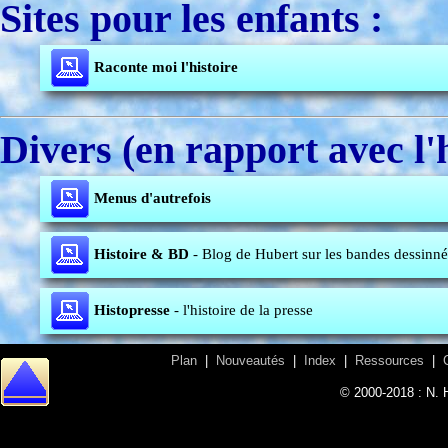
Sites pour les enfants :
Raconte moi l'histoire
Divers (en rapport avec l'h
Menus d'autrefois
Histoire & BD
- Blog de Hubert sur les bandes dessinné
Histopresse
- l'histoire de la presse
Plan
|
Nouveautés
|
Index
|
Ressources
|
© 2000-2018 : N. 