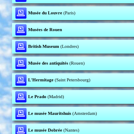
Musée du Louvre
(Paris)
Musées de Rouen
British Museum
(Londres)
Musée des antiquités
(Rouen)
L'Hermitage
(Saint Petersbourg)
Le Prado
(Madrid)
Le musée Mauritshuis
(Amsterdam)
Le musée Dobrée
(Nantes)