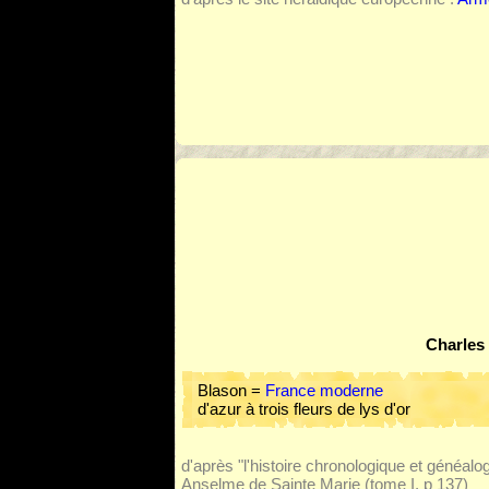
Charles 
Blason =
France moderne
d'azur à trois fleurs de lys d'or
d'après "l'histoire chronologique et généal
Anselme de Sainte Marie (tome I, p 137)