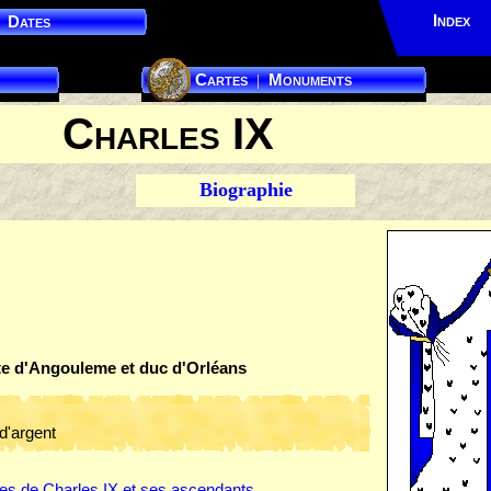
Index
Dates
Cartes
Monuments
|
Charles IX
Biographie
te d'Angouleme et duc d'Orléans
 d'argent
s de Charles IX et ses ascendants