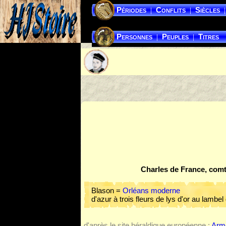
Périodes
Conflits
Siècles
|
|
|
Personnes
Peuples
Titres
|
|
Charles de France, com
Blason =
Orléans moderne
d'azur à trois fleurs de lys d'or au lambel
d'après le site héraldique européenne :
Arme