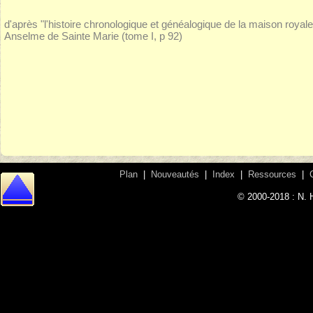
d'après "l'histoire chronologique et généalogique de la maison royal
Anselme de Sainte Marie (tome I, p 92)
Plan
|
Nouveautés
|
Index
|
Ressources
|
© 2000-2018 : N. 