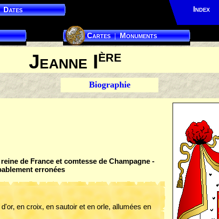
Index
Dates
Cartes
Monuments
|
ère
Jeanne I
Biographie
, reine de France et comtesse de Champagne -
bablement erronées
'or, en croix, en sautoir et en orle, allumées en