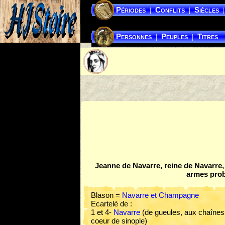
Périodes
Conflits
Siècles
|
|
|
Personnes
Peuples
Titres
|
|
Jeanne de Navarre, reine de Navarre
armes pro
Blason =
Navarre et Champagne
Ecartelé de :
1 et 4-
Navarre
(de gueules, aux chaînes d
coeur de sinople)