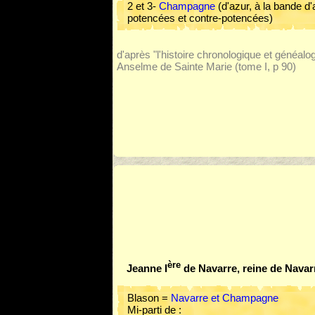
2 et 3-
Champagne
(d'azur, à la bande d
potencées et contre-potencées)
d'après "l'histoire chronologique et généal
Anselme de Sainte Marie (tome I, p 90)
ère
Jeanne I
de Navarre, reine de Nava
Blason =
Navarre et Champagne
Mi-parti de :