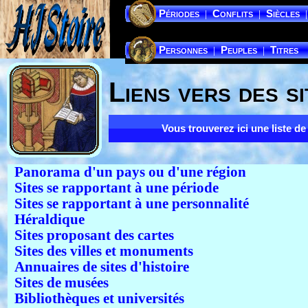
Périodes
Conflits
Siècles
|
|
|
Personnes
Peuples
Titres
|
|
Liens vers des si
Vous trouverez ici une liste de
Panorama d'un pays ou d'une région
Sites se rapportant à une période
Sites se rapportant à une personnalité
Héraldique
Sites proposant des cartes
Sites des villes et monuments
Annuaires de sites d'histoire
Sites de musées
Bibliothèques et universités