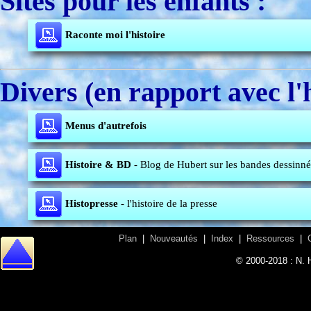
Sites pour les enfants :
Raconte moi l'histoire
Divers (en rapport avec l'h
Menus d'autrefois
Histoire & BD
- Blog de Hubert sur les bandes dessinné
Histopresse
- l'histoire de la presse
Plan
|
Nouveautés
|
Index
|
Ressources
|
© 2000-2018 : N. 