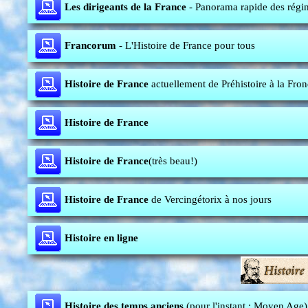
Les dirigeants de la France
- Panorama rapide des régim
Francorum
- L'Histoire de France pour tous
Histoire de France
actuellement de Préhistoire à la Fron
Histoire de France
Histoire de France
(très beau!)
Histoire de France
de Vercingétorix à nos jours
Histoire en ligne
Histoire des temps anciens
(pour l'instant : Moyen Age)