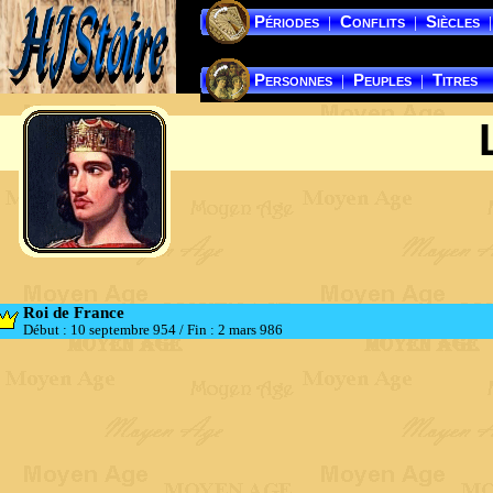
Périodes
Conflits
Siècles
|
|
|
Personnes
Peuples
Titres
|
|
Roi de France
Début : 10 septembre 954
/
Fin : 2 mars 986