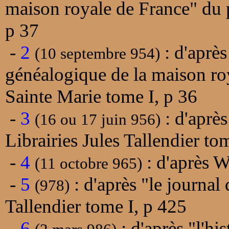
maison royale de France" du 
p 37
-
2
: d'après
(10 septembre 954)
généalogique de la maison ro
Sainte Marie tome I, p 36
-
3
: d'après
(16 ou 17 juin 956)
Librairies Jules Tallendier to
-
4
: d'après 
(11 octobre 965)
-
5
: d'après "le journal 
(978)
Tallendier tome I, p 425
-
6
: d'après "l'h