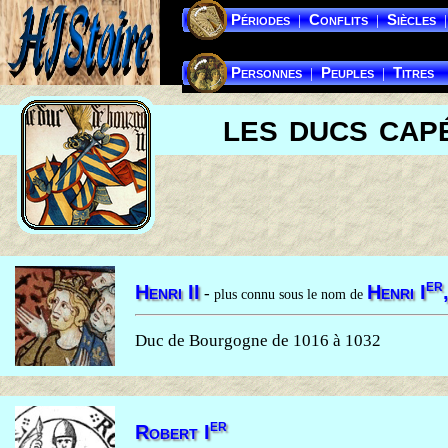
Périodes
Conflits
Siècles
|
|
|
Personnes
Peuples
Titres
|
|
les ducs cap
er
Henri II
Henri I
-
plus connu sous le nom de
Duc de Bourgogne de 1016 à 1032
er
Robert I