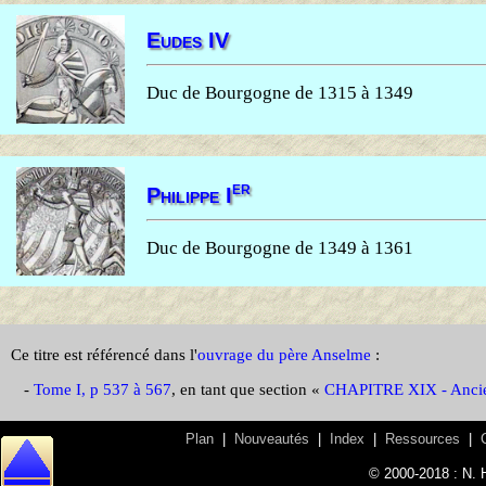
Eudes IV
Duc de Bourgogne de 1315 à 1349
er
Philippe I
Duc de Bourgogne de 1349 à 1361
Ce titre est référencé dans l'
ouvrage du père Anselme
:
-
Tome I, p 537 à 567
, en tant que section «
CHAPITRE XIX - Ancie
Plan
|
Nouveautés
|
Index
|
Ressources
|
© 2000-2018 : N. 