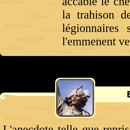
accable le che
la trahison d
légionnaires 
l'emmenent ver
L'anecdote telle que repris