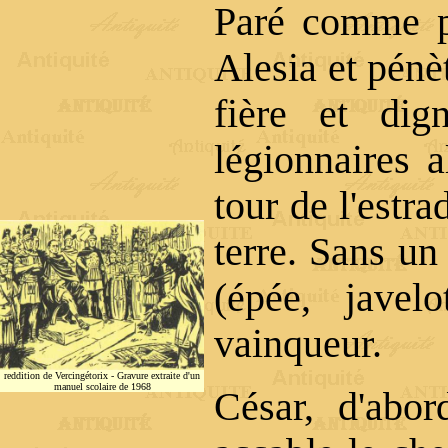
Paré comme po
Alesia et pénè
fière et di
légionnaires a
tour de l'estr
terre. Sans un
(épée, jave
vainqueur.
reddition de Vercingétorix
- Gravure extraite d'un
manuel scolaire de 1968
César, d'abor