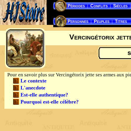
Périodes
Conflits
Siècles
|
|
|
Personnes
Peuples
Titres
|
|
Vercingétorix jett
s
Pour en savoir plus sur Vercingétorix jette ses armes aux pi
Le contexte
L'anecdote
Est-elle authentique?
Pourquoi est-elle célèbre?