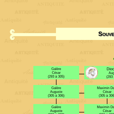
Souve
Dioc
Galère
César
Aug
(293 à 305)
(293 
Galère
Maximin Da
Auguste
César
(305 à 306)
(305 à 306
Galère
Maximin Da
Auguste
César