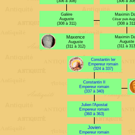
(306 à 308)
(306 à 308
Galère
Maximin Da
Auguste
César puis Aug
(308 à 311)
(308 à 311
Maxence
Maximin Da
Auguste
Auguste
(311 à 313
(311 à 312)
Constantin Ier
Empereur romain
(324 à 337)
Constantin II
Empereur romain
(337 à 340)
Julien l'Apostat
Empereur romain
(360 à 363)
Jovien
Empereur romain