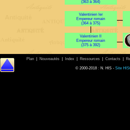
(363 à 364)
Valentinien Ier
Empereur romain
(364 à 375)
Valentinien II
Empereur romain
(375 à 392)
Plan
|
Nouveautés
|
Index
|
Ressources
|
Contacts
|
Re
© 2000-2018 : N. HIS -
Site HISt