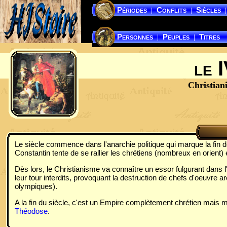
Périodes
Conflits
Siècles
|
|
|
Personnes
Peuples
Titres
|
|
le 
Christian
Le siècle commence dans l'anarchie politique qui marque la fin 
Constantin tente de se rallier les chrétiens (nombreux en orient) en
Dès lors, le Christianisme va connaître un essor fulgurant dans l
leur tour interdits, provoquant la destruction de chefs d'oeuvre 
olympiques).
A la fin du siècle, c'est un Empire complètement chrétien mais 
Théodose
.