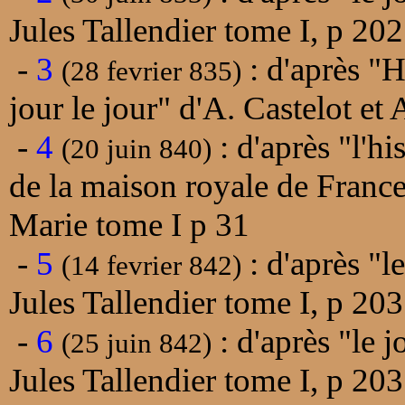
Jules Tallendier tome I, p 202
-
3
: d'après "H
(28 fevrier 835)
jour le jour" d'A. Castelot e
-
4
: d'après "l'h
(20 juin 840)
de la maison royale de Franc
Marie tome I p 31
-
5
: d'après "l
(14 fevrier 842)
Jules Tallendier tome I, p 203
-
6
: d'après "le j
(25 juin 842)
Jules Tallendier tome I, p 203