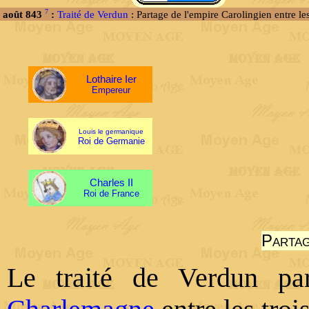
7
août 843
:
Traité de Verdun
: Partage de l'empire Carolingien entre les
Lothaire Ier
Empereur
Louis le germanique
Roi de Germanie
Charles II
Roi de France
Partag
Le traité de Verdun par