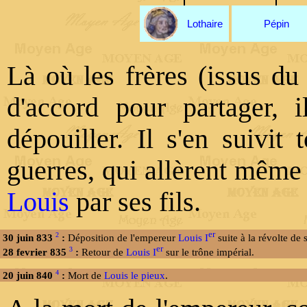
Lothaire
Pépin
Là où les frères (issus du
d'accord pour partager, i
dépouiller. Il s'en suivit
guerres, qui allèrent même 
Louis
par ses fils.
er
2
30 juin 833
:
Déposition de l'empereur
Louis I
suite à la révolte de s
er
3
28 fevrier 835
:
Retour de
Louis I
sur le trône impérial.
4
20 juin 840
:
Mort de
Louis le pieux
.