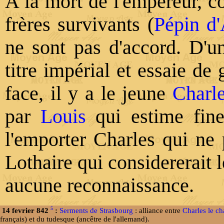
A la mort de l'empereur, c
frères survivants (
Pépin d'
ne sont pas d'accord. D'un
titre impérial et essaie de
face, il y a le jeune
Charl
par
Louis
qui estime fine
l'emporter Charles qui ne p
Lothaire qui considererait 
aucune reconnaissance.
5
14 fevrier 842
:
Serments de Strasbourg
: alliance entre
Charles le c
français) et du tudesque (ancêtre de l'allemand).