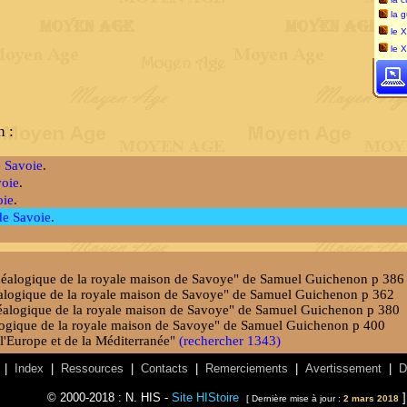
la 
le X
le 
 :
 Savoie
.
oie
.
oie
.
e Savoie
.
généalogique de la royale maison de Savoye" de Samuel Guichenon p 386
néalogique de la royale maison de Savoye" de Samuel Guichenon p 362
énéalogique de la royale maison de Savoye" de Samuel Guichenon p 380
éalogique de la royale maison de Savoye" de Samuel Guichenon p 400
e l'Europe et de la Méditerranée"
(rechercher 1343)
|
Index
|
Ressources
|
Contacts
|
Remerciements
|
Avertissement
|
D
© 2000-2018 : N. HIS -
Site HIStoire
]
[ Dernière mise à jour :
2 mars 2018