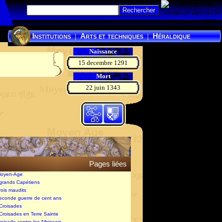
Institutions
Arts et techniques
Héraldique
|
|
Naissance
15 decembre 1291
Mort
22 juin 1343
Pages liées
Moyen-Age
 grands Capétiens
rois maudits
seconde guerre de cent ans
 Croisades
 Croisades en Terre Sainte
roisade contre les Albigeois