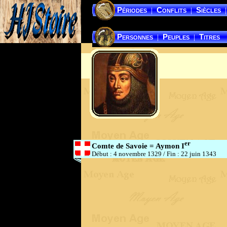
Périodes
Conflits
Siècles
|
|
|
Personnes
Peuples
Titres
|
|
er
Comte de Savoie = Aymon I
Début : 4 novembre 1329
/
Fin : 22 juin 1343