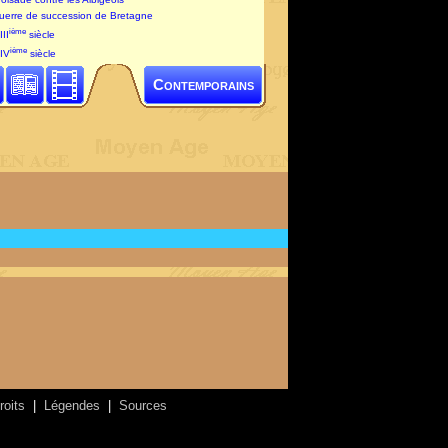
guerre de succession de Bretagne
ième
III
siècle
ième
XIV
siècle
Contemporains
roits
|
Légendes
|
Sources