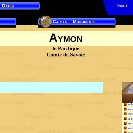
Index
Dates
Cartes
Monuments
|
Aymon
le Pacifique
Comte de Savoie
le 
les
les 
la 
les
les
la c