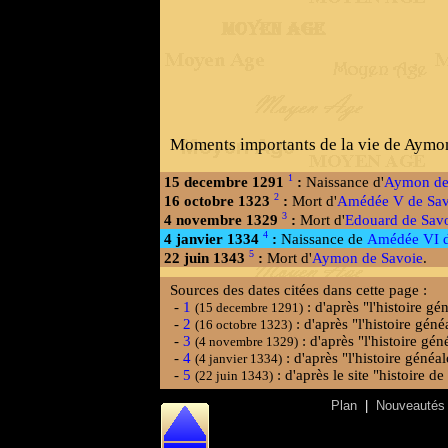
Moments importants de la vie de Aymon
1
15 decembre 1291
:
Naissance d'
Aymon de
2
16 octobre 1323
:
Mort d'
Amédée V de Sav
3
4 novembre 1329
:
Mort d'
Edouard de Sav
4
4 janvier 1334
:
Naissance de
Amédée VI d
5
22 juin 1343
:
Mort d'
Aymon de Savoie
.
Sources des dates citées dans cette page :
-
1
: d'après "l'histoire 
(15 decembre 1291)
-
2
: d'après "l'histoire gé
(16 octobre 1323)
-
3
: d'après "l'histoire g
(4 novembre 1329)
-
4
: d'après "l'histoire gén
(4 janvier 1334)
-
5
: d'après le site "histoire d
(22 juin 1343)
Plan
|
Nouveautés