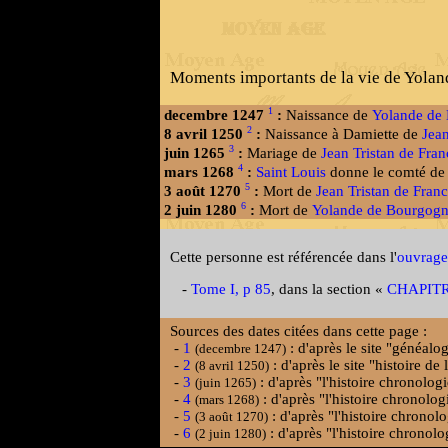
Moments importants de la vie de Yolan
1
decembre 1247
:
Naissance de
Yolande de
2
8 avril 1250
:
Naissance à Damiette de
Jean
3
juin 1265
:
Mariage de
Jean Tristan de Fran
4
mars 1268
:
Saint Louis
donne le comté de 
5
3 août 1270
:
Mort de
Jean Tristan de Fran
6
2 juin 1280
:
Mort de
Yolande de Bourgog
Cette personne est référencée dans l'
ouvrage
-
Tome I, p 85
, dans la section «
CHAPITRE 
Sources des dates citées dans cette page :
-
1
: d'après le site "généalo
(decembre 1247)
-
2
: d'après le site "histoire d
(8 avril 1250)
-
3
: d'après "l'histoire chronolo
(juin 1265)
-
4
: d'après "l'histoire chronol
(mars 1268)
-
5
: d'après "l'histoire chrono
(3 août 1270)
-
6
: d'après "l'histoire chrono
(2 juin 1280)