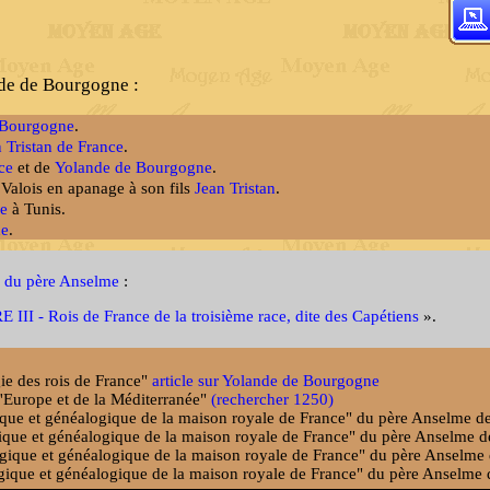
de de Bourgogne :
 Bourgogne
.
 Tristan de France
.
ce
et de
Yolande de Bourgogne
.
Valois en apanage à son fils
Jean Tristan
.
ce
à Tunis.
ne
.
 du père Anselme
:
III - Rois de France de la troisième race, dite des Capétiens
».
gie des rois de France"
article sur Yolande de Bourgogne
e l'Europe et de la Méditerranée"
(rechercher 1250)
gique et généalogique de la maison royale de France" du père Anselme de
ogique et généalogique de la maison royale de France" du père Anselme d
logique et généalogique de la maison royale de France" du père Anselme 
logique et généalogique de la maison royale de France" du père Anselme 