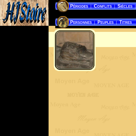
Périodes
Conflits
Siècles
|
|
|
Personnes
Peuples
Titres
|
|