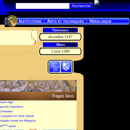
Institutions
Arts et techniques
Héraldique
|
|
Naissance
decembre 1247
Mort
2 juin 1280
Pages liées
Moyen-Age
 grands Capétiens
 Croisades
 Croisades en Terre Sainte
roisade contre les Albigeois
ième
III
siècle