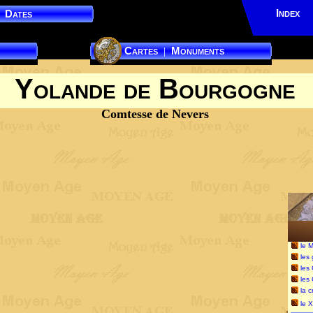
Index
Dates
Cartes
Monuments
|
Yolande de Bourgogne
Comtesse de Nevers
le 
les
les
les
la c
le X