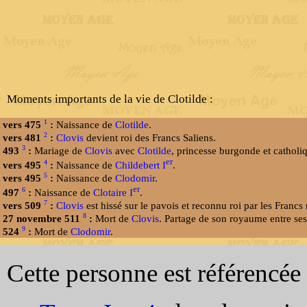
Moments importants de la vie de Clotilde :
1
vers 475
:
Naissance de
Clotilde
.
2
vers 481
:
Clovis
devient roi des Francs Saliens.
3
493
:
Mariage de
Clovis
avec
Clotilde
, princesse burgonde et catholi
er
4
vers 495
:
Naissance de
Childebert I
.
5
vers 495
:
Naissance de
Clodomir
.
er
6
497
:
Naissance de
Clotaire I
.
7
vers 509
:
Clovis
est hissé sur le pavois et reconnu roi par les Francs 
8
27 novembre 511
:
Mort de
Clovis
. Partage de son royaume entre ses 
9
524
:
Mort de
Clodomir
.
Cette personne est référencée 