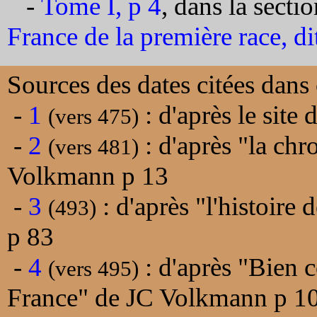
-
Tome I, p 4
, dans la secti
France de la première race, d
Sources des dates citées dans 
-
1
: d'après le site
(vers 475)
-
2
: d'après "la chr
(vers 481)
Volkmann p 13
-
3
: d'après "l'histoire
(493)
p 83
-
4
: d'après "Bien c
(vers 495)
France" de JC Volkmann p 1