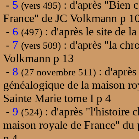
-
5
: d'après "Bien c
(vers 495)
France" de JC Volkmann p 1
-
6
: d'après le site de 
(497)
-
7
: d'après "la chr
(vers 509)
Volkmann p 13
-
8
: d'après
(27 novembre 511)
généalogique de la maison ro
Sainte Marie tome I p 4
-
9
: d'après "l'histoire
(524)
maison royale de France" du 
p 4