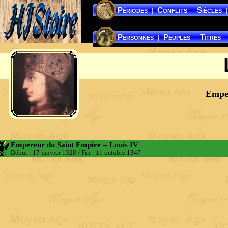
Périodes
Conflits
Siècles
|
|
|
Personnes
Peuples
Titres
|
|
Emper
Empereur du Saint Empire = Louis IV
Début : 17 janvier 1328
/
Fin : 11 octobre 1347