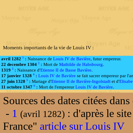
Moments importants de la vie de Louis IV :
1
avril 1282
:
Naissance de
Louis IV de Bavière
, futur empereur.
2
22 decembre 1304
:
Mort de
Mathilde de Habsbourg
.
3
1319
:
Naissance d'
Etienne II de Basse Bavière
.
4
17 janvier 1328
:
Louis IV de Bavière
se fait sacrer empereur par l'a
5
27 juin 1328
:
Mariage d'
Etienne II de Bavière-Ingolstadt
et d'
Elisabe
6
11 octobre 1347
:
Mort de l'empereur
Louis IV de Bavière
.
Sources des dates citées dans 
-
1
: d'après le sit
(avril 1282)
France"
article sur Louis IV