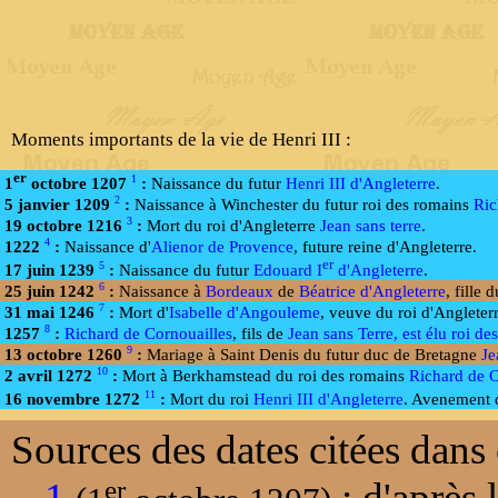
Moments importants de la vie de Henri III :
er
1
1
octobre 1207
:
Naissance du futur
Henri III d'Angleterre
.
2
5 janvier 1209
:
Naissance à Winchester du futur roi des romains
Ric
3
19 octobre 1216
:
Mort du roi d'Angleterre
Jean sans terre
.
4
1222
:
Naissance d'
Alienor de Provence
, future reine d'Angleterre.
er
5
17 juin 1239
:
Naissance du futur
Edouard I
d'Angleterre
.
6
25 juin 1242
:
Naissance à
Bordeaux
de
Béatrice d'Angleterre
, fille 
7
31 mai 1246
:
Mort d'
Isabelle d'Angouleme
, veuve du roi d'Angleter
8
1257
:
Richard de Cornouailles
, fils de
Jean sans Terre, est élu roi de
9
13 octobre 1260
:
Mariage à Saint Denis du futur duc de Bretagne
Je
10
2 avril 1272
:
Mort à Berkhamstead du roi des romains
Richard de C
11
16 novembre 1272
:
Mort du roi
Henri III d'Angleterre
. Avenement 
Sources des dates citées dans 
er
-
1
: d'après 