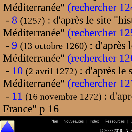
Méditerranée"
(rechercher 12
-
8
: d'après le site "hi
(1257)
Méditerranée"
(rechercher 12
-
9
: d'après l
(13 octobre 1260)
Méditerranée"
(rechercher 12
-
10
: d'après le 
(2 avril 1272)
Méditerranée"
(rechercher 12
-
11
: d'apr
(16 novembre 1272)
France" p 16
Plan
|
Nouveautés
|
Index
|
Ressources
|
© 2000-2018 : N. 