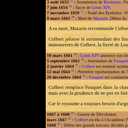
15
3 août 1653
:
Soumission de
Bordeaux
. Fi
16
7 juin 1654
:
Sacre de
Louis XIV
.
17
7 novembre 1659
:
Traité des Pyrénées : P
18
9 mars 1661
:
Mort de
Mazarin
. Début du
A sa mort, Mazarin recommande Colbert 
Colbert jalouse le surintendant des fin
manoeuvres de Colbert, la fierté de Lo
19
10 mars 1661
:
Louis XIV
annonce son int
20
5 septembre 1661
:
Arrestation de
Fouque
21
2 janvier 1664
:
Colbert
est nommé surinten
22
12 mai 1664
:
Première représentation du 
23
20 decembre 1664
:
Fouquet
est condamné 
Colbert remplace Fouquet dans la char
mais avec la prudence de ne pas en fair
Car le royaume a toujours besoin d'arge
24
1667 à 1668
:
Guerre de Dévolution.
25
mars 1667
:
Colbert
est élu à l'Académie F
26
1668
:
Début des grands travaux décidés 