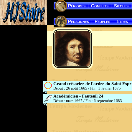
Périodes
Conflits
Siècles
|
|
|
Personnes
Peuples
Titres
|
|
Grand trésorier de l'ordre du Saint Espr
Début : 26 août 1665
/
Fin : 3 fevrier 1675
Académicien - Fauteuil 24
Début : mars 1667
/
Fin : 6 septembre 1683