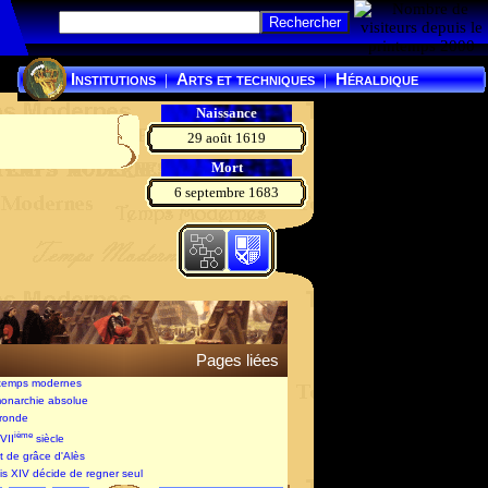
Institutions
Arts et techniques
Héraldique
|
|
Naissance
29 août 1619
Mort
6 septembre 1683
Pages liées
 temps modernes
monarchie absolue
Fronde
ième
VII
siècle
it de grâce d'Alès
is XIV décide de regner seul