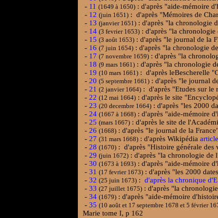
-
11
: d'après "aide-mémoire d'h
(1649 à 1650)
-
12
: d'après "Mémoires de Charl
(juin 1651)
-
13
: d'après "la chronologie 
(janvier 1651)
-
14
: d'après "la chronologie
(3 fevrier 1653)
-
15
: d'après "le journal de la 
(3 août 1653)
-
16
: d'après "la chronologie d
(7 juin 1654)
-
17
: d'après "la chronolo
(7 novembre 1659)
-
18
: d'après "la chronologie d
(9 mars 1661)
-
19
: d'après leBescherelle "C
(10 mars 1661)
-
20
: d'après "le journal d
(5 septembre 1661)
-
21
: d'après "Etudes sur le
(2 janvier 1664)
-
22
: d'après le site "Encyclop
(12 mai 1664)
-
23
: d'après "les 2000 da
(20 decembre 1664)
-
24
: d'après "aide-mémoire d'h
(1667 à 1668)
-
25
: d'après le site de l'Académ
(mars 1667)
-
26
: d'après "le journal de la France
(1668)
-
27
: d'après Wikipédia
articl
(31 mars 1668)
-
28
: d'après "Histoire générale des
(1670)
-
29
: d'après "la chronologie de 
(juin 1672)
-
30
: d'après "aide-mémoire d'h
(1673 à 1693)
-
31
: d'après "les 2000 dates
(17 fevrier 1673)
-
32
:
d'après la chronique d'E
(25 juin 1673)
-
33
: d'après "la chronologi
(27 juillet 1675)
-
34
: d'après "aide-mémoire d'histoir
(1679)
-
35
(10 août et 17 septembre 1678 et 5 février 16
Marie tome I, p 162