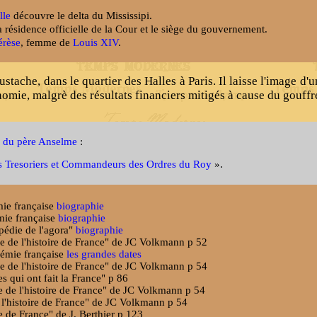
lle
découvre le delta du Mississipi.
a résidence officielle de la Cour et le siège du gouvernement.
érèse
, femme de
Louis XIV
.
Eustache, dans le quartier des Halles à Paris. Il laisse l'image d'
nomie, malgrè des résultats financiers mitigés à cause du gouffr
 du père Anselme
:
 Tresoriers et Commandeurs des Ordres du Roy
».
mie française
biographie
émie française
biographie
opédie de l'agora"
biographie
ie de l'histoire de France" de JC Volkmann p 52
adémie française
les grandes dates
ie de l'histoire de France" de JC Volkmann p 54
s qui ont fait la France" p 86
e de l'histoire de France" de JC Volkmann p 54
 l'histoire de France" de JC Volkmann p 54
e de France" de J. Berthier p 123