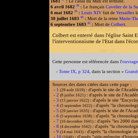
1681
:
Le canal du Midi est terminé.
38
6 avril 1682
:
Le français
Cavelier de la Sa
39
6 mai 1682
:
Louis XIV
fait de
Versailles
l
40
30 juillet 1683
:
Mort de la reine
Marie-Th
41
6 septembre 1683
:
Mort de
Colbert
.
Colbert est enterré dans l'église Saint 
l'interventionnisme de l'Etat dans l'éco
Cette personne est référencée dans l'
ouvrage
-
Tome IX, p 324
, dans la section «
Grands
Sources des dates citées dans cette page :
-
1
: d'après le site de l'Acadé
(29 août 1619)
-
2
: d'après le site de l'Acad
(8 juillet 1621)
-
3
: d'après le site "Encycl
(15 janvier 1622)
-
4
: d'après "la chronolog
(5 septembre 1622)
-
5
: d'après le site de l'Ac
(29 janvier 1635)
-
6
: d'après "la chronolog
(5 septembre 1638)
-
7
: d'après "les 2000 date
(16 decembre 1641)
-
8
: d'après "la chronologi
(4 decembre 1642)
-
9
: d'après "la chronologie de
(14 mai 1643)
-
10
: d'après "aide-mémoire d'histoir
(1648)