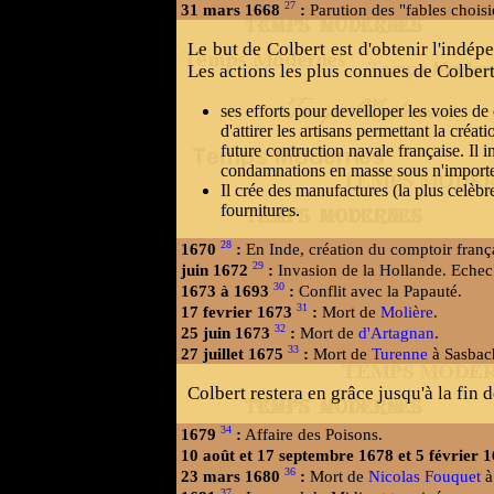
27
31 mars 1668
:
Parution des "fables choisi
Le but de Colbert est d'obtenir l'indép
Les actions les plus connues de Colbert
ses efforts pour develloper les voies de
d'attirer les artisans permettant la créa
future contruction navale française. Il 
condamnations en masse sous n'importe 
Il crée des manufactures (la plus celèbr
fournitures.
28
1670
:
En Inde, création du comptoir franç
29
juin 1672
:
Invasion de la Hollande. Echec s
30
1673 à 1693
:
Conflit avec la Papauté.
31
17 fevrier 1673
:
Mort de
Molière
.
32
25 juin 1673
:
Mort de
d'Artagnan
.
33
27 juillet 1675
:
Mort de
Turenne
à Sasbac
Colbert restera en grâce jusqu'à la fin d
34
1679
:
Affaire des Poisons.
10 août et 17 septembre 1678 et 5 février 
36
23 mars 1680
:
Mort de
Nicolas Fouquet
à
37