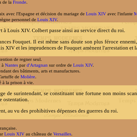
n de la
Fronde
.
aix avec l'Espagne et décision du mariage de
Louis XIV
avec l'infante
M
 règne personnel de
Louis XIV
.
à Louis XIV. Colbert passe ainsi au service direct du roi.
ances Fouquet. Il est même sans doute son plus féroce ennemi, 
uis XIV et les imprudences de Fouquet amènent l'arrestation et 
ention de regner seul.
t
à
Nantes
par
d'Artagnan
sur ordre de
Louis XIV
.
dant des bâtiments, arts et manufactures.
Tartuffe de
Molière
.
à la prison à vie.
ge de surintendant, se constituant une fortune non moins scan
e ostentation.
nt, au vu des prohibitives dépenses des guerres du roi.
rançaise.
par
Louis XIV
au château de
Versailles
.