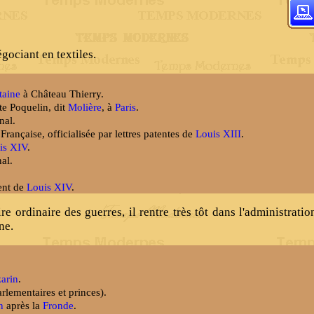
égociant en textiles.
taine
à Château Thierry.
e Poquelin, dit
Molière
, à
Paris
.
nal.
ançaise, officialisée par lettres patentes de
Louis XIII
.
is XIV
.
al.
ent de
Louis XIV
.
ordinaire des guerres, il rentre très tôt dans l'administratio
ne.
arin
.
lementaires et princes).
n
après la
Fronde
.