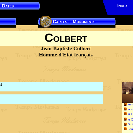
Index
Dates
Cartes
Monuments
|
Colbert
Jean Baptiste Colbert
Homme d'Etat français
it
les
la 
la 
le X
l'éd
Lou