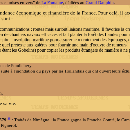
es et mises en vers" de
La Fontaine
, dédiées au
Grand Dauphin
.
endance économique et financière de la France. Pour celà, il acc
 sont :
 communications : routes mais surtout liaisons maritime. Il favorise la 
tion de chantiers navaux efficaces et fait planter la forêt des Landes pou
inspire l'inscription maritime pour assurer le recrutement des équipages, 
quel pretexte aux galères pour fournir une main d'oeuvre de rameurs.
e étant les Gobelins) pour copier les produits étrangers de manière à ne 
ais de Pondichery.
uite à l'inondation du pays par les Hollandais qui ont ouvert leurs éclu
h.
e sa vie.
35
1679
:
Traités de Nimègue : la France gagne la Franche Comté, le Cambr
 Pignerol.