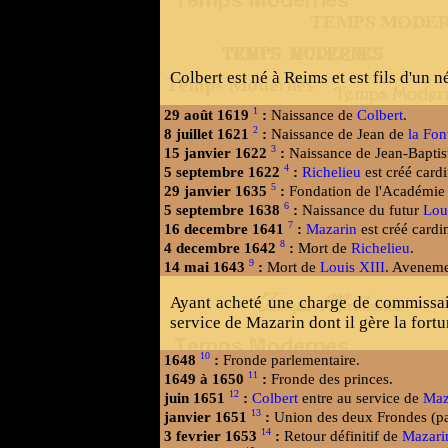
Colbert est né à Reims et est fils d'un n
1
29 août 1619
:
Naissance de
Colbert
.
2
8 juillet 1621
:
Naissance de Jean de
la Fon
3
15 janvier 1622
:
Naissance de Jean-Baptist
4
5 septembre 1622
:
Richelieu
est créé cardi
5
29 janvier 1635
:
Fondation de l'Académie Fr
6
5 septembre 1638
:
Naissance du futur
Lou
7
16 decembre 1641
:
Mazarin
est créé cardin
8
4 decembre 1642
:
Mort de
Richelieu
.
9
14 mai 1643
:
Mort de
Louis XIII
. Avenem
Ayant acheté une charge de commissaire 
service de Mazarin dont il gère la fortu
10
1648
:
Fronde parlementaire.
11
1649 à 1650
:
Fronde des princes.
12
juin 1651
:
Colbert
entre au service de
Maz
13
janvier 1651
:
Union des deux Frondes (par
14
3 fevrier 1653
:
Retour définitif de
Mazari