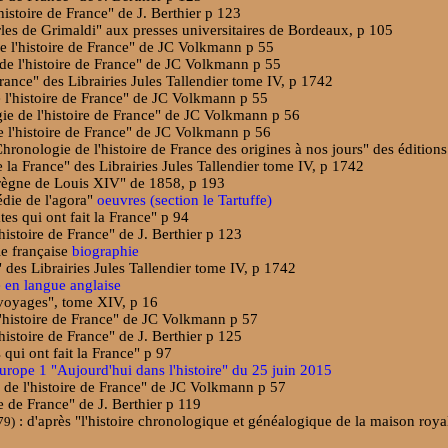
istoire de France" de J. Berthier p 123
es de Grimaldi" aux presses universitaires de Bordeaux, p 105
de l'histoire de France" de JC Volkmann p 55
 de l'histoire de France" de JC Volkmann p 55
France" des Librairies Jules Tallendier tome IV, p 1742
e l'histoire de France" de JC Volkmann p 55
gie de l'histoire de France" de JC Volkmann p 56
e l'histoire de France" de JC Volkmann p 56
hronologie de l'histoire de France des origines à nos jours" des éditions
e la France" des Librairies Jules Tallendier tome IV, p 1742
 règne de Louis XIV" de 1858, p 193
édie de l'agora"
oeuvres (section le Tartuffe)
tes qui ont fait la France" p 94
istoire de France" de J. Berthier p 123
ie française
biographie
" des Librairies Jules Tallendier tome IV, p 1742
e en langue anglaise
 voyages", tome XIV, p 16
l'histoire de France" de JC Volkmann p 57
istoire de France" de J. Berthier p 125
 qui ont fait la France" p 97
urope 1 "Aujourd'hui dans l'histoire" du 25 juin 2015
e de l'histoire de France" de JC Volkmann p 57
e de France" de J. Berthier p 119
: d'après "l'histoire chronologique et généalogique de la maison roy
79)